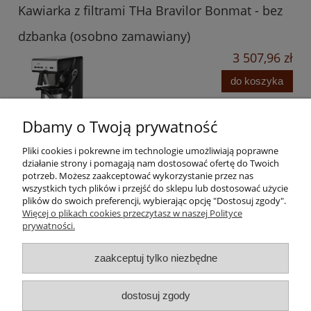
Kawiarka z filtrami THa Bravilor Bonmat - bez
dzbanka (osobno zamawiany)
3 507,96 zł
do koszyka
Dbamy o Twoją prywatność
Pliki cookies i pokrewne im technologie umożliwiają poprawne
działanie strony i pomagają nam dostosować ofertę do Twoich
potrzeb. Możesz zaakceptować wykorzystanie przez nas
wszystkich tych plików i przejść do sklepu lub dostosować użycie
plików do swoich preferencji, wybierając opcję "Dostosuj zgody".
Pomoc
Więcej o plikach cookies przeczytasz w naszej Polityce
prywatności.
Moje konto
zaakceptuj tylko niezbędne
Płatności i dostawa
dostosuj zgody
Informacje