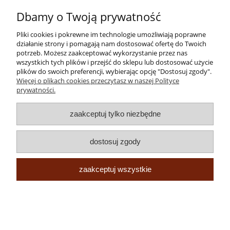
Dbamy o Twoją prywatność
Moje konto
Pliki cookies i pokrewne im technologie umożliwiają poprawne
działanie strony i pomagają nam dostosować ofertę do Twoich
Płatności i dostawa
potrzeb. Możesz zaakceptować wykorzystanie przez nas
wszystkich tych plików i przejść do sklepu lub dostosować użycie
Informacje
plików do swoich preferencji, wybierając opcję "Dostosuj zgody".
Więcej o plikach cookies przeczytasz w naszej Polityce
prywatności.
O nas
zaakceptuj tylko niezbędne
pokaż pełną wersję strony
Sklep internetowy Shoper.pl
dostosuj zgody
zaakceptuj wszystkie