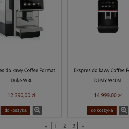
es do kawy Coffee Format
Ekspres do kawy Coffee 
Duke W8L
DEMY W4LM
12 390,00 zł
14 999,00 zł
do koszyka
do koszyka
«
1
2
3
»