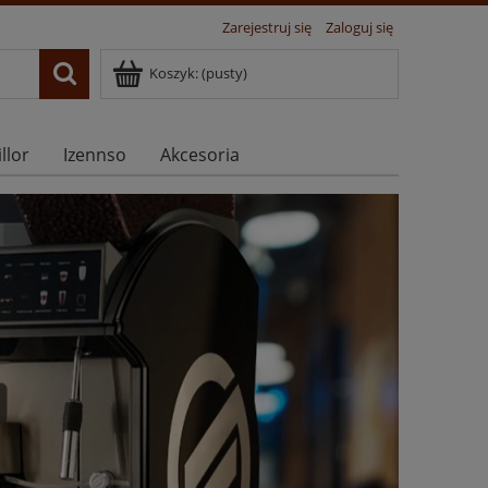
Zarejestruj się
Zaloguj się
Koszyk:
(pusty)
llor
Izennso
Akcesoria