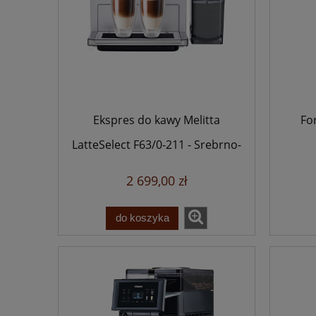
Ekspres do kawy Melitta
Fo
LatteSelect F63/0-211 - Srebrno-
czarny - Gwarnacja 3 lata
2 699,00 zł
do koszyka