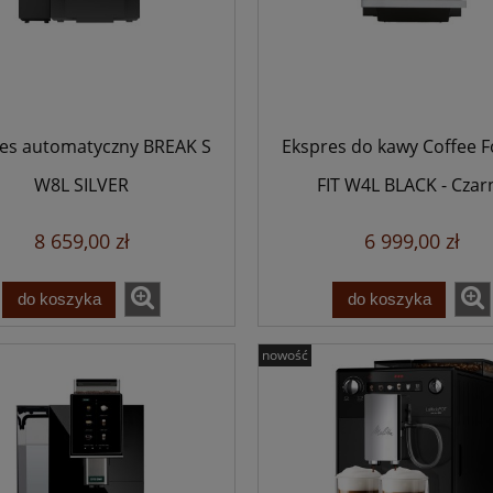
es automatyczny BREAK S
Ekspres do kawy Coffee 
W8L SILVER
FIT W4L BLACK - Czar
8 659,00 zł
6 999,00 zł
do koszyka
do koszyka
nowość