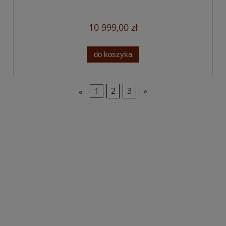
10 999,00 zł
do koszyka
«
1
2
3
»