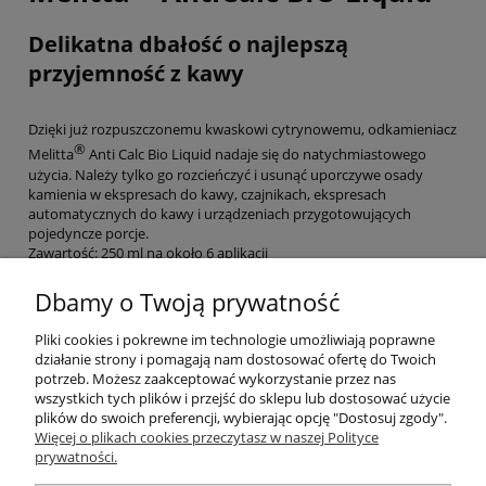
Delikatna dbałość o najlepszą
przyjemność z kawy
Dzięki już rozpuszczonemu kwaskowi cytrynowemu, odkamieniacz
®
Melitta
Anti Calc Bio Liquid nadaje się do natychmiastowego
użycia. Należy tylko go rozcieńczyć i usunąć uporczywe osady
kamienia w ekspresach do kawy, czajnikach, ekspresach
automatycznych do kawy i urządzeniach przygotowujących
pojedyncze porcje.
Zawartość: 250 ml na około 6 aplikacji
Uwaga: Działa drażniąco na oczy.
Dbamy o Twoją prywatność
Wydajność usuwania kamienia
Odkamieniacz AntiCalc Bio Liquid
Pliki cookies i pokrewne im technologie umożliwiają poprawne
do automatycznych ekspresów do kawy niezawodnie usuwa
działanie strony i pomagają nam dostosować ofertę do Twoich
osady kamienia wewnątrz Twojego ekspresu.
potrzeb. Możesz zaakceptować wykorzystanie przez nas
wszystkich tych plików i przejść do sklepu lub dostosować użycie
plików do swoich preferencji, wybierając opcję "Dostosuj zgody".
Pomoc
Więcej o plikach cookies przeczytasz w naszej Polityce
prywatności.
Moje konto