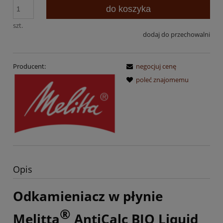
do koszyka
szt.
dodaj do przechowalni
Producent:
negocjuj cenę
poleć znajomemu
Opis
Odkamieniacz w płynie
®
Melitta
AntiCalc BIO Liquid