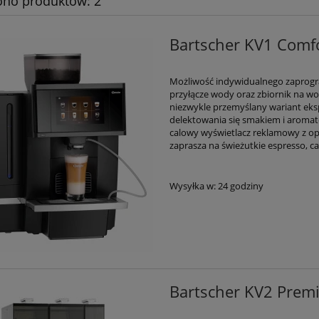
ono produktów: 2
Bartscher KV1 Comf
Możliwość indywidualnego zaprogr
przyłącze wody oraz zbiornik na wo
niezwykle przemyślany wariant eks
delektowania się smakiem i aromate
calowy wyświetlacz reklamowy z opc
zaprasza na świeżutkie espresso, ca
Wysyłka w:
24 godziny
Bartscher KV2 Prem