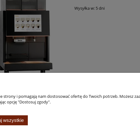
Wysyłka w:
5 dni
nie strony i pomagają nam dostosować ofertę do Twoich potrzeb. Możesz zaa
jąc opcję "Dostosuj zgody".
Płatności i dostawa
Informacje
j wszystkie
Formy płatności
Polityka prywatno
Informacje o leasingu
Regulamin
Czas i koszty dostawy