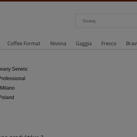
Coffee Format
Nivona
Gaggia
Fresco
Bravi
wany Serwis:
Professional
 Milano
 Poland