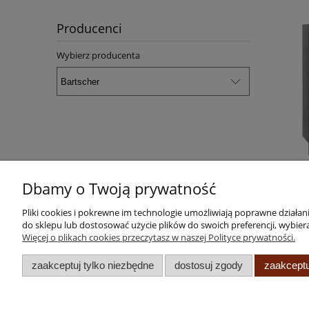
Producenci
Wybierz producenta
Dbamy o Twoją prywatność
Pliki cookies i pokrewne im technologie umożliwiają poprawne działa
do sklepu lub dostosować użycie plików do swoich preferencji, wybiera
Więcej o plikach cookies przeczytasz w naszej Polityce prywatności.
Pomoc
Moje konto
zaakceptuj tylko niezbędne
dostosuj zgody
zaakceptu
Regulamin
Twoje zamówienia
Zwroty i reklamacje, warunki gwarancji
Ustawienia konta
Odbiór zużytego sprzętu
Przechowalnia