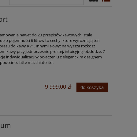
ort
amowania nawet do 23 przepisów kawowych, stałe
dę o pojemności 6 litrów to cechy, które wyróżniają ten
presu do kawy KV1. Innymi słowy: najwyższa rozkosz
m kawy przy jednocześnie prostej, intuicyjnej obsłudze. 7-
ją indywidualizacji w połączeniu z eleganckim designem
ppuccino, latte macchiato itd.
9 999,00 zł
do koszyka
ium