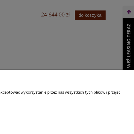
24 644,00 zł
do koszyka
WEŹ LEASING TERAZ
kceptować wykorzystanie przez nas wszystkich tych plików i przejść
O nas
ści
O firmie
Kontakt i dane firmy