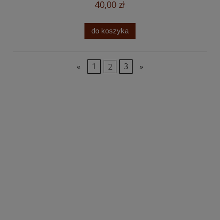
40,00 zł
do koszyka
«
1
2
3
»